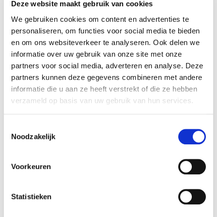
Deze website maakt gebruik van cookies
Links: Alberto Giacometti,
Caroline en
larmes
(1962). Fondation Giacometti,
We gebruiken cookies om content en advertenties te
personaliseren, om functies voor social media te bieden
© Succession Alberto Giacometti / ADAGP,
en om ons websiteverkeer te analyseren. Ook delen we
Paris, 2021
informatie over uw gebruik van onze site met onze
partners voor social media, adverteren en analyse. Deze
Rechts: Pablo Picasso,
Portrait de Dora Maar
partners kunnen deze gegevens combineren met andere
(1937). Musée national Picasso-Paris, ©
informatie die u aan ze heeft verstrekt of die ze hebben
Succession Picasso 2021. Photo: © RMN-
verzameld op basis van uw gebruik van hun services.
Grand Palais (Musée national Picasso-Paris)
– © Mathieu Rabeau
Toestemmingsselectie
Noodzakelijk
Voortdurend vooruit
Voorkeuren
Vanaf hun eerste ontmoeting in 1931
wisselden Picasso en Giacometti voortdurend
Statistieken
ideeën uit. Ze verkenden het surrealisme in
de jaren 1930 en voerden eindeloze