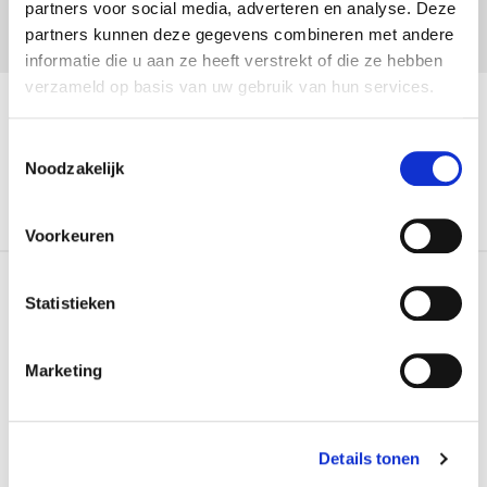
partners voor social media, adverteren en analyse. Deze
Subscribe
partners kunnen deze gegevens combineren met andere
informatie die u aan ze heeft verstrekt of die ze hebben
verzameld op basis van uw gebruik van hun services.
Plan your visit
Exhibitions
Toestemmingsselectie
Noodzakelijk
Tickets
Restaurant
Voorkeuren
Contact
Statistieken
Voorlinden museum & gardens
Buurtweg 90
Marketing
2244
AG
Wassenaar
The Netherlands
+31 (0)70 51 21 660
Details tonen
info@voorlinden.nl