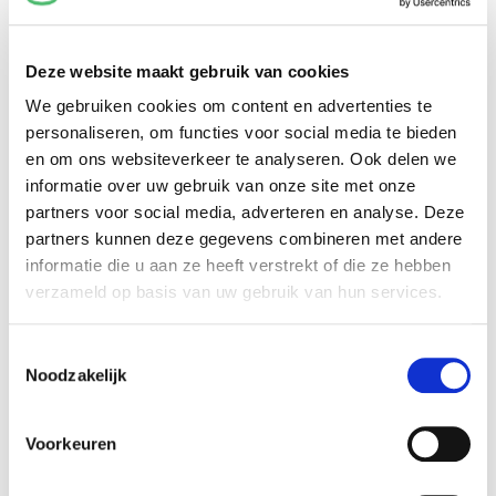
rondleiden langs alle moderne en
hedendaagse kunst. Wil je het museum
exclusief afhuren? We ontvangen je graag
Deze website maakt gebruik van cookies
buiten openingstijd van het museum.
We gebruiken cookies om content en advertenties te
personaliseren, om functies voor social media te bieden
Twilight
Experience
en om ons websiteverkeer te analyseren. Ook delen we
Bewonder het lichtprogramma in de
informatie over uw gebruik van onze site met onze
Skyspac
e van James Turrell in de maanden
partners voor social media, adverteren en analyse. Deze
februari, maart, oktober en november tijdens
partners kunnen deze gegevens combineren met andere
zonsopgang en zonsondergang. De Twilight
informatie die u aan ze heeft verstrekt of die ze hebben
Experience is alleen mogelijk op afspraak.
verzameld op basis van uw gebruik van hun services.
Neem hiervoor contact via
event@voorlinden.nl
.
Toestemmingsselectie
Noodzakelijk
Voorkeuren