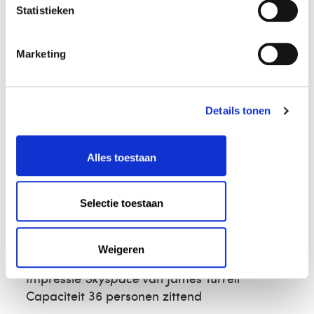
Statistieken
Impressie Auditorium
Capaciteit 200 personen zittend
Marketing
Details tonen
Alles toestaan
Selectie toestaan
Impressie educatie atelier
Capaciteit 45 personen zittend
Weigeren
Impressie
Skyspace
van James Turrell
Capaciteit 36 personen zittend