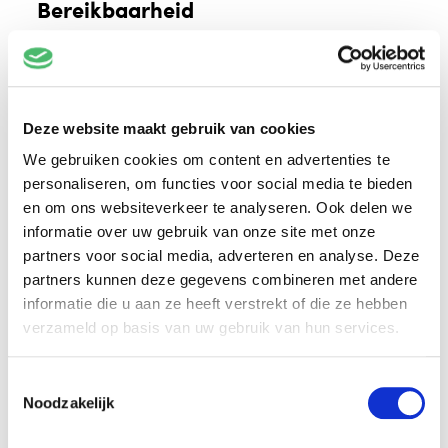
Bereikbaarheid
Het adres van Voorlinden is:
Buurtweg 90
2244 AG Wassenaar
Deze website maakt gebruik van cookies
Bekijk de routes
met de auto, het openbaar
We gebruiken cookies om content en advertenties te
vervoer en de fiets.
personaliseren, om functies voor social media te bieden
en om ons websiteverkeer te analyseren. Ook delen we
Kom je vanuit Den Haag?
Tot en met midden
informatie over uw gebruik van onze site met onze
september 2026 is de Hubertustunnel volledig
partners voor social media, adverteren en analyse. Deze
afgesloten voor al het verkeer. Neem daarom
partners kunnen deze gegevens combineren met andere
de route via de N44 (Rijksstraatweg) of via
informatie die u aan ze heeft verstrekt of die ze hebben
de N14 (Noordelijke Randweg). Op de
verzameld op basis van uw gebruik van hun services.
website van gemeente Den Haag
vind je alle
informatie over de werkzaamheden, de
Toestemmingsselectie
planning en de omleidingsroutes.
Noodzakelijk