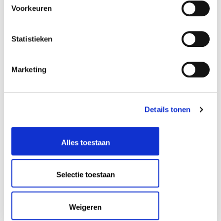
Voorkeuren
Statistieken
Marketing
Details tonen
Alles toestaan
Toegankelijkheid
Selectie toestaan
Museum Voorlinden is goed toegankelijk met
een rolstoel, rollator of buggy. Je kunt
Weigeren
gebruikmaken van de gratis garderobe en