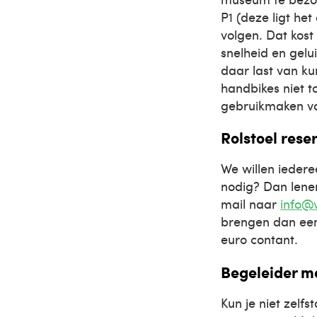
P1 (deze ligt he
volgen. Dat kos
snelheid en gel
daar last van ku
handbikes niet t
gebruikmaken va
Rolstoel rese
We willen ieder
nodig? Dan lene
mail naar
info@v
brengen dan een 
euro contant.
Begeleider 
Kun je niet zel