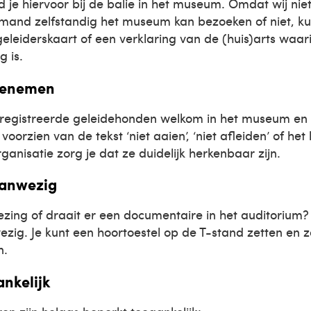
e hiervoor bij de balie in het museum. Omdat wij niet
emand zelfstandig het museum kan bezoeken of niet, k
leiderskaart of een verklaring van de (huis)arts waari
g is.
eenemen
geregistreerde geleidehonden welkom in het museum en
 voorzien van de tekst ‘niet aaien’, ‘niet afleiden’ of he
anisatie zorg je dat ze duidelijk herkenbaar zijn.
aanwezig
ezing of draait er een documentaire in het auditorium? 
ezig. Je kunt een hoortoestel op de T-stand zetten en 
n.
nkelijk