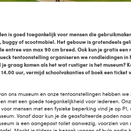
en is goed toegankelijk voor mensen die gebruikmake
or, buggy of scootmobiel. Het gebouw is grotendeels gel
le entree van max 90 cm breed. Ook kun je gratis een r
Mueck tentoonstelling organiseren we rondleidingen in
l je graag komen als het wat rustiger is het museum? 
4.00 uur, vermijd schoolvakanties of boek een ticket 
g van ons museum en onze tentoonstellingen hebben we 
en met een goede toegankelijkheid voor iedereen. On
voor mensen met een fysieke beperking vind je op P1, d
 museum. Vanaf daar kun je de geasfalteerde paden na
useum is een aangepast toilet aanwezig, voorzien van s
fel. Mocht je tijdens je bezoek vragen of hulp nodig