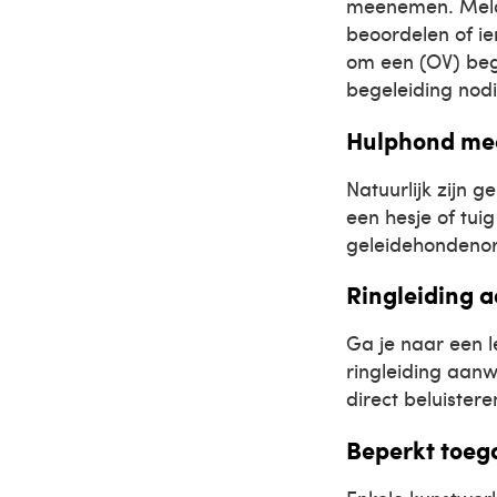
meenemen. Meld j
beoordelen of i
om een (OV) bege
begeleiding nodi
Hulphond m
Natuurlijk zijn 
een hesje of tuig
geleidehondenorg
Ringleiding 
Ga je naar een l
ringleiding aanw
direct beluistere
Beperkt toega