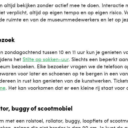
n altijd bekijken zonder actief mee te doen. Interactie
et verplicht, altijd op eigen tempo en op eigen risico. V
 de ruimte en van de museummedewerkers en let op jez
ezoek
n zondagochtend tussen 10 en 11 uur kun je genieten va
ijdens het
Stilte op sokken-uur
. Slechts een beperkt aa
um bezoeken. Elke bezoeker vragen we de telefoon op s
waren voor later en schoenen op te bergen in een van
iedereen in rust kan genieten van de kunstwerken. Ticket
ine
. Het kan voorkomen dat er een kleine rij staat voor 
lator, buggy of scootmobiel
m met een rolstoel, rollator, buggy, loopfiets of scootm
en, zolang die niet breder is dan 90 cm. Je kunt de 