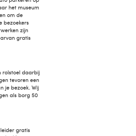
 naar het museum
gen om de
e bezoekers
werken zijn
aarvan gratis
olstoel daarbij
agen tevoren een
an je bezoek. Wij
agen als borg 50
eider gratis