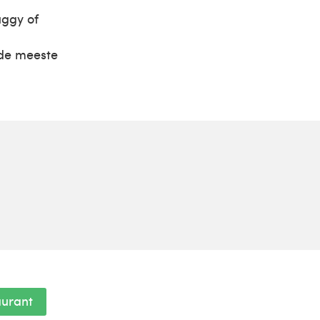
uggy of
 de meeste
aurant