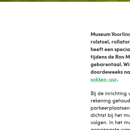
Museum Voorlind
rolstoel, rollat
heeft een specia
tijdens de Ron 
gebarentaal. Wi
doordeweeks na 1
sokken-uur
.
Bij de inrichtin
rekening gehoud
parkeerplaatsen 
dichtst bij het
volgen. In het m
aangepaste wasta