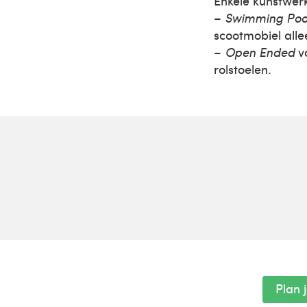
Enkele kunstwerk
–
Swimming Poo
scootmobiel alle
–
Open Ended
va
rolstoelen.
Plan 