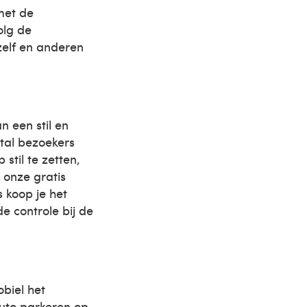
 met de
olg de
elf en anderen
n een stil en
ntal bezoekers
til te zetten,
 onze gratis
s koop je het
de controle bij de
obiel het
auto parkeren op