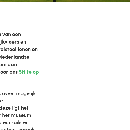
n van een
ijkvloers en
olstoel lenen en
 Nederlandse
Kom dan
voor ons
Stilte op
zoveel mogelijk
ze
eze ligt het
ar het museum
teunrails en
 hebben, spreek