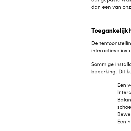
dan een van onz
Toegankelijkh
De tentoonstell
interactieve ins
Sommige installa
beperking. Dit k
Een v
Inter
Balan
schoe
Beweg
Een h