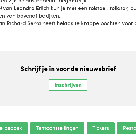
en zijn helaas beperkt toegankelijk:
l
van Leandro Erlich kun je met een rolstoel, rollator, b
en van bovenaf bekijken.
n Richard Serra heeft helaas te krappe bochten voor
Schrijf je in voor de nieuwsbrief
Inschrijven
je bezoek
Tentoonstellingen
Tickets
Rest