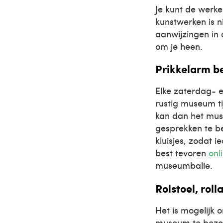
Je kunt de werke
kunstwerken is ni
aanwijzingen in
om je heen.
Prikkelarm b
Elke zaterdag- e
rustig museum t
kan dan het muse
gesprekken te be
kluisjes, zodat 
best tevoren
onl
museumbalie.
Rolstoel, rol
Het is mogelijk o
museum te bezoek