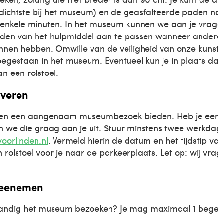
t dichtste bij het museum) en de geasfalteerde paden
t enkele minuten. In het museum kunnen we aan je vra
uiden van het hulpmiddel aan te passen wanneer ander
nnen hebben. Omwille van de veiligheid van onze kunst
oegestaan in het museum. Eventueel kun je in plaats d
n een rolstoel.
rveren
een een aangenaam museumbezoek bieden. Heb je een r
n we die graag aan je uit. Stuur minstens twee werkd
oorlinden.nl
. Vermeld hierin de datum en het tijdstip v
rolstoel voor je naar de parkeerplaats. Let op: wij vr
meenemen
fstandig het museum bezoeken? Je mag maximaal 1 begel