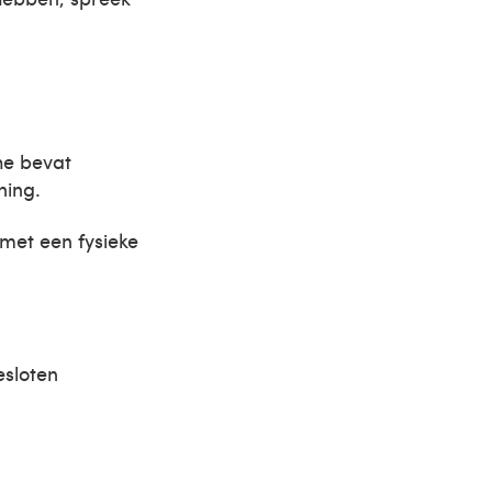
he bevat
ning.
 met een fysieke
esloten