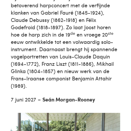
betoverend harpconcert met de verfijnde
klanken van Gabriel Fauré (1845-1924),
Claude Debussy (1862-1918) en Félix
Godefroid (1818-1897). Zo laat Joost horen
de
ste
hoe de harp zich in de 19
en vroege 20
eeuw ontwikkelde tot een volwaardig solo-
instrument. Daarnaast brengt hij spannende
vogelportretten van Louis-Claude Daquin
(1694-1772), Franz Liszt (1811-1886), Mikhail
Glinka (1804-1857) en nieuw werk van de
Frans-Iraanse componist Benjamin Attahir
(1989).
7 juni 2027 –
Seán Morgan-Rooney