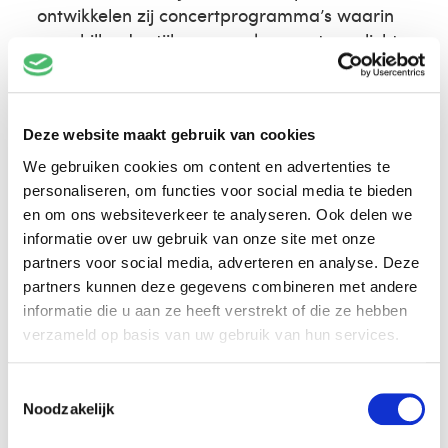
ontwikkelen zij concertprogramma’s waarin
verschillende stijlen samenkomen, toegelicht
met persoonlijke verhalen.
Bij Voorlinden neemt het trio je mee in een
rijke en kleurrijke muzikale reis, met
Deze website maakt gebruik van cookies
meesterwerken van Wolfgang Amadeus
We gebruiken cookies om content en advertenties te
Mozart (1756-1791), Aram Khatchaturian
personaliseren, om functies voor social media te bieden
(1903-1978), Darius Milhaud (1892-1974),
en om ons websiteverkeer te analyseren. Ook delen we
Max Bruch (1838-1920) en Jean Francaix
informatie over uw gebruik van onze site met onze
(1912-1997); dat wordt poëtisch, ontroerend,
partners voor social media, adverteren en analyse. Deze
warm en sprankelend virtuoos.
partners kunnen deze gegevens combineren met andere
informatie die u aan ze heeft verstrekt of die ze hebben
1 februari 2027 –
Coloquio 6
verzameld op basis van uw gebruik van hun services.
Toestemmingsselectie
Noodzakelijk