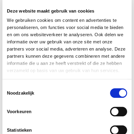
Deze website maakt gebruik van cookies
We gebruiken cookies om content en advertenties te
personaliseren, om functies voor social media te bieden
en om ons websiteverkeer te analyseren. Ook delen we
informatie over uw gebruik van onze site met onze
partners voor social media, adverteren en analyse. Deze
partners kunnen deze gegevens combineren met andere
informatie die u aan ze heeft verstrekt of die ze hebben
verzameld op basis van uw gebruik van hun services.
Toestemmingsselectie
Peter De Meyer
Noodzakelijk
Meer dan 3.000 glazen potjes, gevuld met
afvalwater en kwasten. Directeur Suzanne
Voorkeuren
Swarts vertelt over het werk
Coda
van Peter
De Meyer.
Statistieken