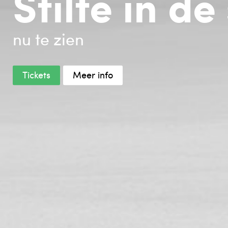
Stilte in d
nu te zien
Tickets
Meer info