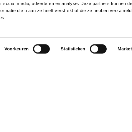
nu te zien
or social media, adverteren en analyse. Deze partners kunnen 
ormatie die u aan ze heeft verstrekt of die ze hebben verzameld
es.
Voorlinden Klassiek
elke eerste maandagochtend van de
maand
Voorkeuren
Statistieken
Market
Elke dag open
Voorlinden
Buurtweg 90
2244
AG
Wassenaar
Plan je route