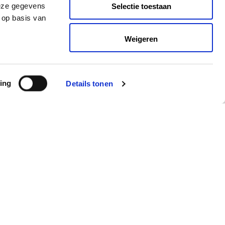
nu te zien
deze gegevens
Selectie toestaan
 op basis van
Weigeren
Voorlinden Leest
zaterdag 21 november 15u
ing
Details tonen
Blijf op de hoogte
Schrijf je in voor de maandelijkse nieuwsbrief
Inschrijven