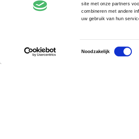
nu te zien
site met onze partners vo
combineren met andere inf
uw gebruik van hun servic
Stilte op sokken
elke zaterdag- en zondagochtend
Toestemmingsselectie
Noodzakelijk
Welkom
Plan je bezoek
Tickets
Toegankelijkheid