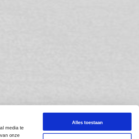
Alles toestaan
al media te
Stilte in de storm
 van onze