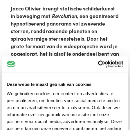
Jacco Olivier brengt statische schilderkunst
in beweging met
Revolution
, een geanimeerd
hypnotiserend panorama
vol zwevende
sterren, ronddraaiende planeten en
spiraalvormige sterrenstelsels. Door het
grote formaat van de videoprojectie word je
opgeslorpt, het is alsof je onderdeel bent van
dit oneindig veranderend universum.
Jacco Olivier neemt je als schilder graag mee
Deze website maakt gebruik van cookies
op reis door de schilderkunst. Hij maakt eerst
schilderijtjes op kleine panelen, die hij
We gebruiken cookies om content en advertenties te
vervolgens fotografeert. Die beelden
personaliseren, om functies voor social media te bieden
monteert hij en laat hij over elkaar heen
en om ons websiteverkeer te analyseren. Ook delen we
glijden. Zo voegt hij het element tijd toe,
informatie over uw gebruik van onze site met onze
waardoor de statische schilderijtjes in
partners voor social media, adverteren en analyse. Deze
partners kunnen deze gegevens combineren met andere
beweging komen. Met de geprojecteerde