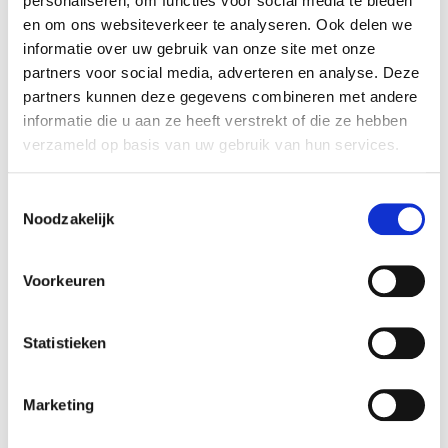
personaliseren, om functies voor social media te bieden
en om ons websiteverkeer te analyseren. Ook delen we
SAY CHEESE!
benadrukt Martin Creeds
informatie over uw gebruik van onze site met onze
speelse kijk op de wereld en zijn
partners voor social media, adverteren en analyse. Deze
voortdurende fascinatie voor het alledaagse.
partners kunnen deze gegevens combineren met andere
Geïnspireerd door het dagelijks leven maakt
informatie die u aan ze heeft verstrekt of die ze hebben
Martin Creed eenvoudige maar eigenzinnige
verzameld op basis van uw gebruik van hun services.
kunstwerken. Minimale interventies zijn het,
gemaakt met respect voor de dingen zoals
Toestemmingsselectie
ze zijn, waarbij het materiaal voor zich
Noodzakelijk
spreekt. De chaos die Martin Creed in zijn
eigen leven ervaart, is zijn voortdurende
Voorkeuren
drijfveer om kunst te maken. Daarom
bestaan veel werken uit ordeningen of
stapelingen van soortgelijke objecten of
Statistieken
herhalingen van hetzelfde gebaar.
Marketing