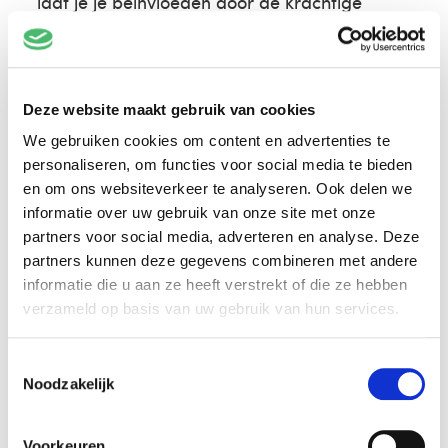
laat je je beïnvloeden door de krachtige
penseelstreken van Rembrandt, schilder je op
houten panelen zoals in de middeleeuwen de
norm was of zoek je dezelfde harmonie van
lijnen, vlakken en kleuren als Mondriaan.
Deze website maakt gebruik van cookies
We gebruiken cookies om content en advertenties te
Elk werk van de serie
Le catalogue de Bâle
is
personaliseren, om functies voor social media te bieden
gebaseerd op een kunstwerk dat staat
en om ons websiteverkeer te analyseren. Ook delen we
afgebeeld in een catalogus van Art Basel
informatie over uw gebruik van onze site met onze
tussen 2003 en 2013. Door het werk van zijn
partners voor social media, adverteren en analyse. Deze
collega-kunstenaars te kopiëren, brengt
partners kunnen deze gegevens combineren met andere
Cognée een beeld van tien jaar kunstmarkt,
informatie die u aan ze heeft verstrekt of die ze hebben
teruggebracht tot identiek formaat en
verzameld op basis van uw gebruik van hun services.
verbeeld in dezelfde stijl. Je ontdekt in de
serie werk van (inmiddels) internationaal
Toestemmingsselectie
vooraanstaande kunstenaars, maar ook van
Noodzakelijk
jong, eens beloftevol talent dat inmiddels
vergeten is. Tussen de overschilderde kopieën
vind je ook werk uit de collectie van
Voorkeuren