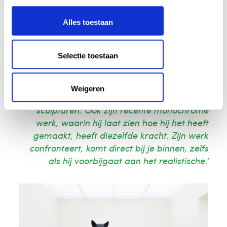
de zaalvullende installatie
Mass
(2016-17) in
het museum, waarin je je weg baant door
Alles toestaan
een memento mori landschap van 100
schedels van elk 1 meter bij 1 meter.
Selectie toestaan
Barbara Bos, hoofd tentoonstellingen:
‘Ron
Mueck is een meesterlijk beeldhouwer en
Weigeren
blaast als virtuoos schilder leven in zijn
sculpturen. Ook zijn recente monochrome
werk, waarin hij laat zien hoe hij het heeft
gemaakt, heeft diezelfde kracht. Zijn werk
confronteert, komt direct bij je binnen, zelfs
als hij voorbijgaat aan het realistische.’