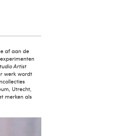
de af aan de
nexperimenten
udio Artist
ar werk wordt
collecties
um, Utrecht,
et merken als