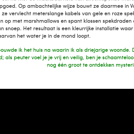
goed. Op ambachtelijke wijze bouwt ze daarmee in V
a; ze vervlecht meterslange kabels van gele en roze spe
n op met marshmallows en spant klossen spekdraden 
 snoep. Het resultaat is een kleurrijke installatie waa
arvan het water je in de mond loopt.
ouwde ik het huis na waarin ik als driejarige woonde. D
jd; als peuter voel je je vrij en veilig, ben je schaamtelo
nog één groot te ontdekken mysteri