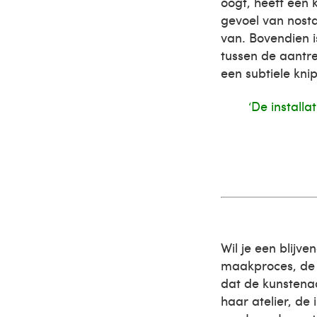
oogt, heeft een 
gevoel van nosta
van. Bovendien is
tussen de aantre
een subtiele kni
‘De installa
Wil je een blijv
maakproces, de 
dat de kunstena
haar atelier, de