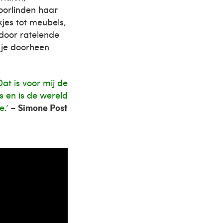
oorlinden haar
kjes tot meubels,
door ratelende
r je doorheen
at is voor mij de
os en is de wereld
e.’
–
Simone Post