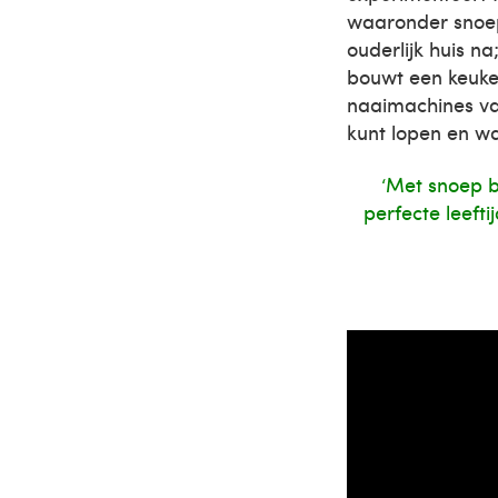
waaronder snoep
ouderlijk huis n
bouwt een keuke
naaimachines van
kunt lopen en wa
‘Met snoep b
perfecte leefti