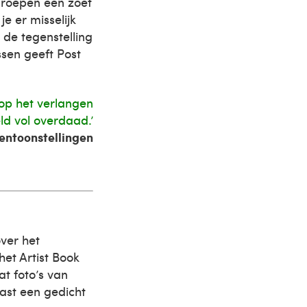
n roepen een zoet
e er misselijk
 de tegenstelling
ssen geeft Post
e op het verlangen
ld vol overdaad.’
entoonstellingen
ver het
et Artist Book
t foto’s van
aast een gedicht