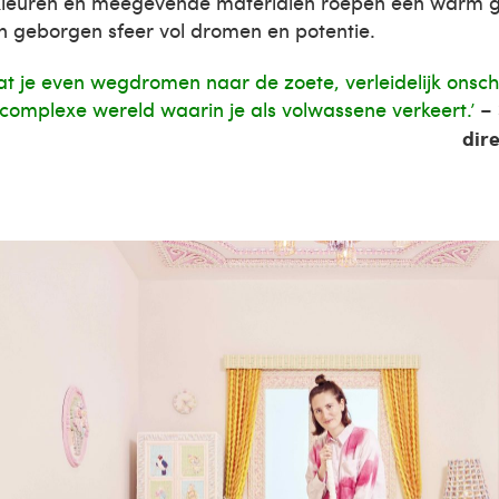
kleuren en meegevende materialen roepen een warm g
en geborgen sfeer vol dromen en potentie.
at je even wegdromen naar de zoete, verleidelijk onschu
complexe wereld waarin je als volwassene verkeert.’
–
dir