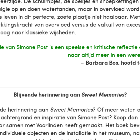
keerzijde. De schuimpjes, de spekjes en snoepkettinge
lgie op en doen watertanden, maar in overvloed word j
 leven in dit perfecte, zoete plaatje niet haalbaar. Met
kkingskracht van overvloed versus de valkuil van exce
poog naar klassieke wijsheden.
tie van Simone Post is een speelse en kritische reflecti
naar altijd meer in een were
–
Barbara Bos, hoofd t
Blijvende herinnering aan
Sweet Memories
?
ende herinnering aan
Sweet Memories
? Of meer weten o
achtergrond en inspiratie van Simone Post? Koop dan h
ar samen met Voorlinden heeft gemaakt. Het boek beva
 individuele objecten en de installatie in het museum, n