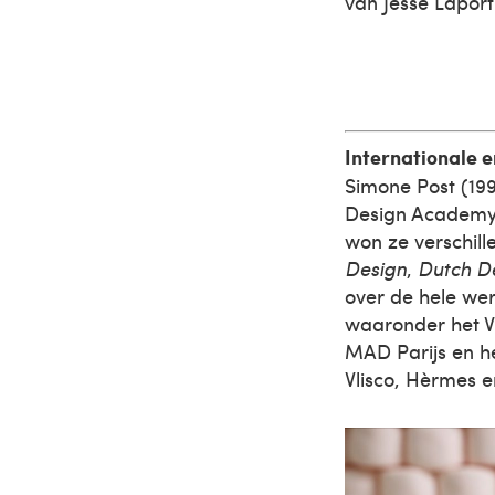
van Jesse Laport
Internationale 
Simone Post (199
Design Academy 
won ze verschill
Design
,
Dutch D
over de hele we
waaronder het V
MAD Parijs en h
Vlisco, Hèrmes 