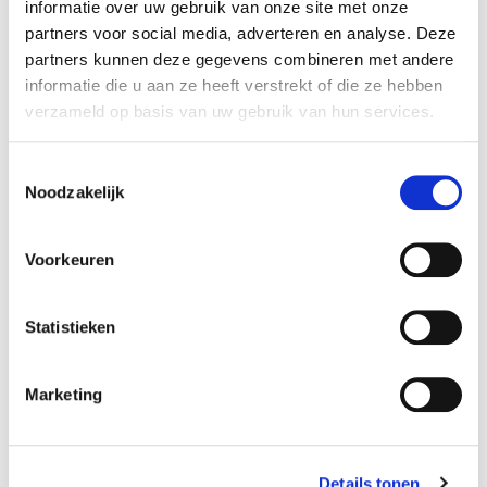
informatie over uw gebruik van onze site met onze
Donderdag 24 juli: ontwerper Roel
partners voor social media, adverteren en analyse. Deze
Wouters
partners kunnen deze gegevens combineren met andere
Vrijdag 25 juli: ontwerper Gijs Bakker
informatie die u aan ze heeft verstrekt of die ze hebben
Zaterdag 26 juli: kunstenaar Klaas
verzameld op basis van uw gebruik van hun services.
Kloosterboer (
interview en kites
)
Zondag 27 juli: fotograaf & kitemaker
Toestemmingsselectie
Tim Johannis
Noodzakelijk
Dinsdag 29 juli: kunstenaar Willem de
Haan (
interview en kite
)
Woensdag 30 juli: artdirector Peter
Voorkeuren
Hebbing (specialist Japanse en
Koreaanse papieren kites)
Statistieken
Donderdag 31 juli: ontwerper
Marjolein Fase
Vrijdag 1 augustus: kunstenaar
Marketing
Johannes Langkamp (
interview en
kite
)
Zaterdag 2 augustus: ontwerper Lex
Details tonen