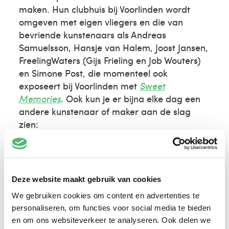
maken. Hun clubhuis bij Voorlinden wordt
omgeven met eigen vliegers en die van
bevriende kunstenaars als Andreas
Samuelsson, Hansje van Halem, Joost Jansen,
FreelingWaters (Gijs Frieling en Job Wouters)
en Simone Post, die momenteel ook
exposeert bij Voorlinden met
Sweet
Memories
. Ook kun je er bijna elke dag een
andere kunstenaar of maker aan de slag
zien:
Zondag 20 juli: modeontwerpers
Merel Wicker & Kim Leemans
Maandag 21 juli: kunstenaar Arne
Deze website maakt gebruik van cookies
Hendriks
We gebruiken cookies om content en advertenties te
Dinsdag 22 juli: kunstenaarsduo
personaliseren, om functies voor social media te bieden
FreelingWaters (Job Wouters en Gijs
en om ons websiteverkeer te analyseren. Ook delen we
Frieling)