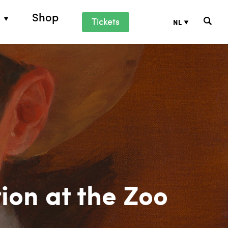
Shop
Tickets
NL
en
Voorlinden
t
eeld
en begunstigers
ijkheid
ion at the Zoo