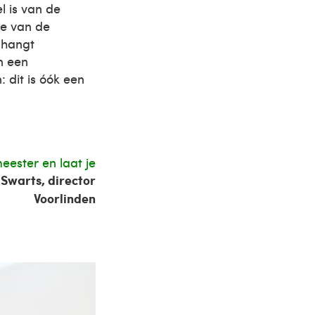
l is van de
se van de
k hangt
n een
 dit is óók een
ester en laat je
Swarts, director
Voorlinden