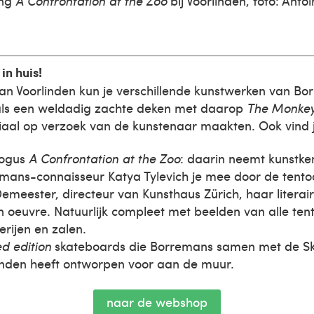
ing
A Confrontation at the Zoo
bij Voorlinden, foto: Ant
in huis!
an Voorlinden kun je verschillende kunstwerken van B
als een weldadig zachte deken met daarop
The Monke
iaal op verzoek van de kunstenaar maakten. Ook vind 
logus
A Confrontation at the Zoo
: daarin neemt kunstke
mans-connaisseur Katya Tylevich je mee door de tentoo
emeester, directeur van Kunsthaus Zürich, haar literaire
jn oeuvre. Natuurlijk compleet met beelden van alle te
erijen en zalen.
ed edition
skateboards die Borremans samen met de S
inden heeft ontworpen voor aan de muur.
naar de webshop