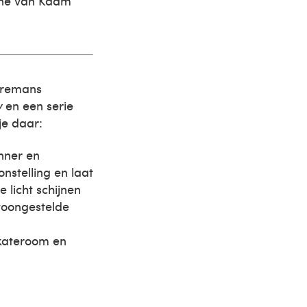
oine van Kaam
orremans
y
en een serie
je daar:
nner en
nstelling en laat
 licht schijnen
ntoongestelde
kateroom en