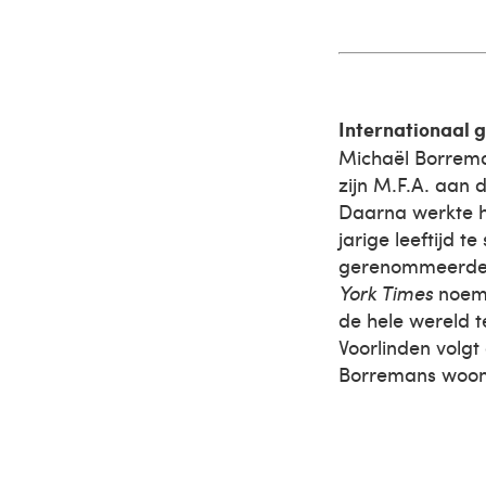
Internationaal
Michaël Borreman
zijn M.F.A. aan 
Daarna werkte hi
jarige leeftijd 
gerenommeerde 
York Times
noemt
de hele wereld t
Voorlinden volgt 
Borremans woont