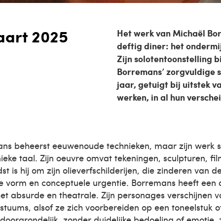
aart 2025
Het werk van Michaël Bor
deftig diner: het ondermi
Zijn solotentoonstelling b
Borremans’ zorgvuldige se
jaar, getuigt bij uitstek v
werken, in al hun versche
ns beheerst eeuwenoude technieken, maar zijn werk s
ieke taal. Zijn oeuvre omvat tekeningen, sculpturen, fil
t is hij om zijn olieverfschilderijen, die zinderen van 
che vorm en conceptuele urgentie. Borremans heeft een
het absurde en theatrale. Zijn personages verschijnen v
tuums, alsof ze zich voorbereiden op een toneelstuk of
ndoorgrondelijk, zonder duidelijke bedoeling of emotie, 