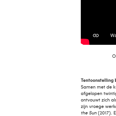
O
Tentoonstelling 
Samen met de kun
afgelopen twint
ontvouwt zich al
zijn vroege werk
the Sun
(2017). 