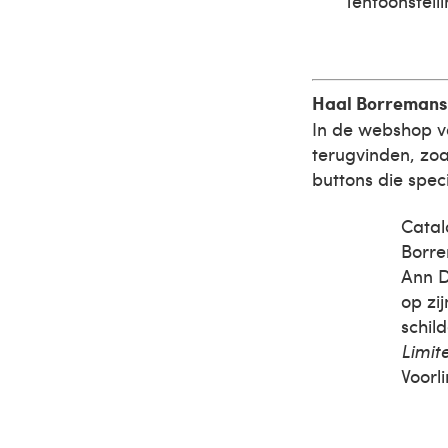
Tentoonstell
Haal Borremans 
In de webshop v
terugvinden, zo
buttons die spec
Cata
Borre
Ann D
op zi
schild
Limit
Voorl