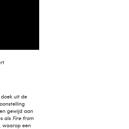
rt
 doek uit de
oonstelling
len gewijd aan
es als
Fire from
, waarop een