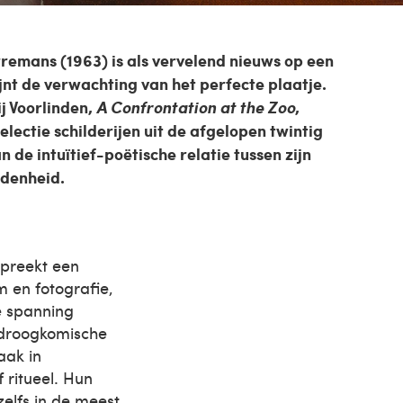
remans (1963) is als vervelend nieuws op een
jnt de verwachting van het perfecte plaatje.
ij Voorlinden,
A Confrontation at the Zoo
,
lectie schilderijen uit de afgelopen twintig
an de intuïtief-poëtische relatie tussen zijn
idenheid.
preekt een
m en fotografie,
de spanning
 droogkomische
aak in
 ritueel. Hun
zelfs in de meest