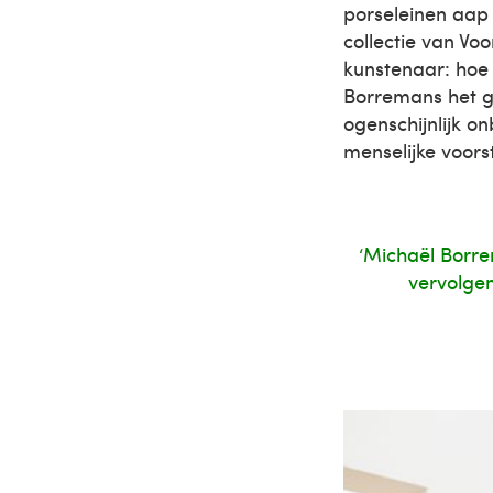
porseleinen aap 
collectie van Vo
kunstenaar: hoe 
Borremans het g
ogenschijnlijk o
menselijke voorst
‘Michaël Borre
vervolgens