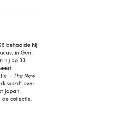
96 behaalde hij
ucas, in Gent.
n hij op 33-
meest
tie –
The New
erk wordt over
ot Japan.
de collectie.